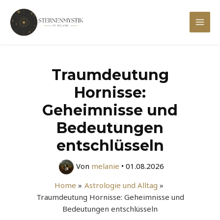
Zum
Inhalt
Mai
springen
Men
Traumdeutung
Hornisse:
Geheimnisse und
Bedeutungen
entschlüsseln
Von
melanie
•
01.08.2026
Home
Astrologie und Alltag
Traumdeutung Hornisse: Geheimnisse und
Bedeutungen entschlüsseln