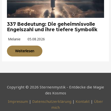
337 Bedeutung: Die geheimnisvolle
Engelszahl und ihre tiefere Symbolik
Melanie
05.08.2026
Weiterlesen
Copyright © 2026 Sternenmystik - Entdecke die Magie
des Kosmos
Impressum
|
Datenschutzerklärung
|
Kontakt
|
Über
mich