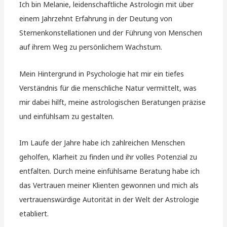
Ich bin Melanie, leidenschaftliche Astrologin mit über
einem Jahrzehnt Erfahrung in der Deutung von
Sternenkonstellationen und der Führung von Menschen
auf ihrem Weg zu persönlichem Wachstum.
Mein Hintergrund in Psychologie hat mir ein tiefes
Verständnis für die menschliche Natur vermittelt, was
mir dabei hilft, meine astrologischen Beratungen präzise
und einfühlsam zu gestalten.
Im Laufe der Jahre habe ich zahlreichen Menschen
geholfen, Klarheit zu finden und ihr volles Potenzial zu
entfalten. Durch meine einfühlsame Beratung habe ich
das Vertrauen meiner Klienten gewonnen und mich als
vertrauenswürdige Autorität in der Welt der Astrologie
etabliert.