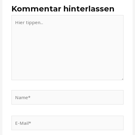
Kommentar hinterlassen
Hier
tippen...
Name*
E-
Mail*