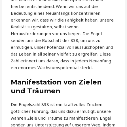
hierbei entscheidend. Wenn wir uns auf die
Bedeutung eines Neuanfangs konzentrieren,
erkennen wir, dass wir die Fähigkeit haben, unsere
Realität zu gestalten, selbst wenn
Herausforderungen vor uns liegen. Die Engel
senden uns die Botschaft der 838, um uns zu
ermutigen, unser Potenzial voll auszuschöpfen und
das Leben in all seiner Vielfalt zu ergreifen. Diese
Zahl erinnert uns daran, dass in jedem Neuanfang
ein enormes Wachstumspotential steckt.
Manifestation von Zielen
und Träumen
Die Engelszahl 838 ist ein kraftvolles Zeichen
göttlicher Führung, das uns dazu ermutigt, unsere
wahren Ziele und Träume zu manifestieren. Engel
senden uns Unterstützung auf unserem Weg, indem