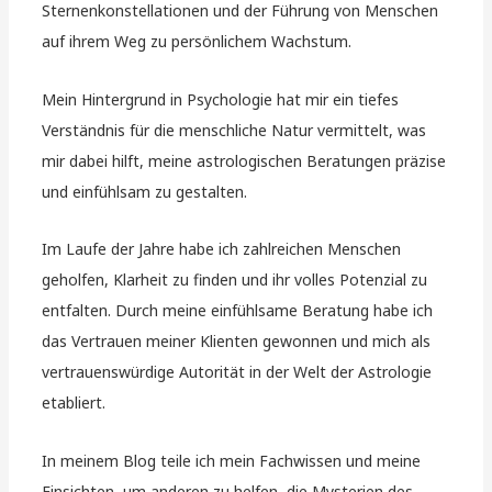
Sternenkonstellationen und der Führung von Menschen
auf ihrem Weg zu persönlichem Wachstum.
Mein Hintergrund in Psychologie hat mir ein tiefes
Verständnis für die menschliche Natur vermittelt, was
mir dabei hilft, meine astrologischen Beratungen präzise
und einfühlsam zu gestalten.
Im Laufe der Jahre habe ich zahlreichen Menschen
geholfen, Klarheit zu finden und ihr volles Potenzial zu
entfalten. Durch meine einfühlsame Beratung habe ich
das Vertrauen meiner Klienten gewonnen und mich als
vertrauenswürdige Autorität in der Welt der Astrologie
etabliert.
In meinem Blog teile ich mein Fachwissen und meine
Einsichten, um anderen zu helfen, die Mysterien des