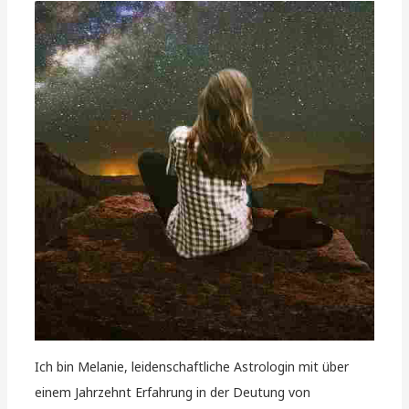
Ich bin Melanie, leidenschaftliche Astrologin mit über
einem Jahrzehnt Erfahrung in der Deutung von