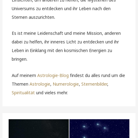
Universums zu entdecken und ihr Leben nach den
Sternen auszurichten.
Es ist meine Leidenschaft und meine Mission, anderen
dabei zu helfen, ihr inneres Licht zu entdecken und ihr
Leben in Einklang mit den kosmischen Energien zu
bringen.
Auf meinem
Astrologie-Blog
findest du alles rund um die
Themen
Astrologie
,
Numerologie
,
Sternenbilder
,
Spiritualität
und vieles mehr.