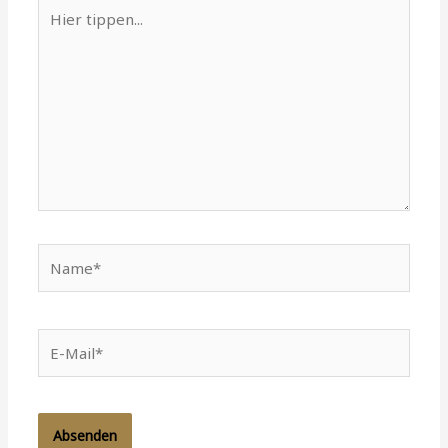
Hier
tippen...
Name*
E-
Mail*