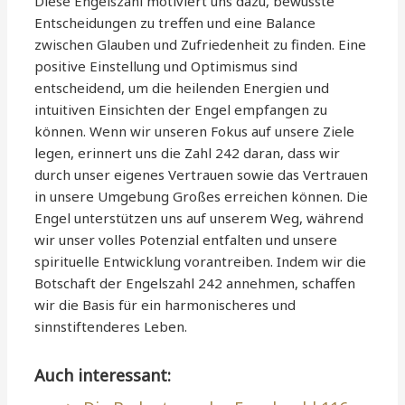
Diese Engelszahl motiviert uns dazu, bewusste
Entscheidungen zu treffen und eine Balance
zwischen Glauben und Zufriedenheit zu finden. Eine
positive Einstellung und Optimismus sind
entscheidend, um die heilenden Energien und
intuitiven Einsichten der Engel empfangen zu
können. Wenn wir unseren Fokus auf unsere Ziele
legen, erinnert uns die Zahl 242 daran, dass wir
durch unser eigenes Vertrauen sowie das Vertrauen
in unsere Umgebung Großes erreichen können. Die
Engel unterstützen uns auf unserem Weg, während
wir unser volles Potenzial entfalten und unsere
spirituelle Entwicklung vorantreiben. Indem wir die
Botschaft der Engelszahl 242 annehmen, schaffen
wir die Basis für ein harmonischeres und
sinnstiftenderes Leben.
Auch interessant: