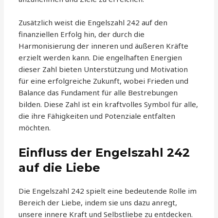
Zusätzlich weist die Engelszahl 242 auf den
finanziellen Erfolg hin, der durch die
Harmonisierung der inneren und äußeren Kräfte
erzielt werden kann. Die engelhaften Energien
dieser Zahl bieten Unterstützung und Motivation
für eine erfolgreiche Zukunft, wobei Frieden und
Balance das Fundament für alle Bestrebungen
bilden. Diese Zahl ist ein kraftvolles Symbol für alle,
die ihre Fähigkeiten und Potenziale entfalten
möchten.
Einfluss der Engelszahl 242
auf die Liebe
Die Engelszahl 242 spielt eine bedeutende Rolle im
Bereich der Liebe, indem sie uns dazu anregt,
unsere innere Kraft und Selbstliebe zu entdecken.