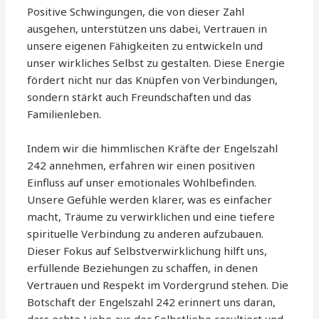
Positive Schwingungen, die von dieser Zahl
ausgehen, unterstützen uns dabei, Vertrauen in
unsere eigenen Fähigkeiten zu entwickeln und
unser wirkliches Selbst zu gestalten. Diese Energie
fördert nicht nur das Knüpfen von Verbindungen,
sondern stärkt auch Freundschaften und das
Familienleben.
Indem wir die himmlischen Kräfte der Engelszahl
242 annehmen, erfahren wir einen positiven
Einfluss auf unser emotionales Wohlbefinden.
Unsere Gefühle werden klarer, was es einfacher
macht, Träume zu verwirklichen und eine tiefere
spirituelle Verbindung zu anderen aufzubauen.
Dieser Fokus auf Selbstverwirklichung hilft uns,
erfüllende Beziehungen zu schaffen, in denen
Vertrauen und Respekt im Vordergrund stehen. Die
Botschaft der Engelszahl 242 erinnert uns daran,