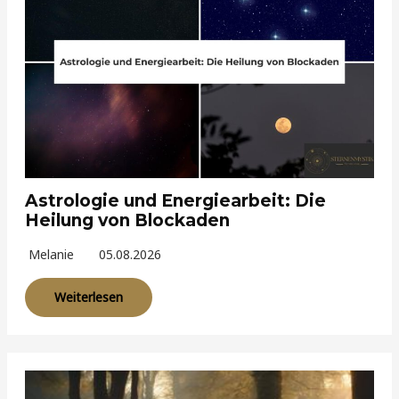
Astrologie und Energiearbeit: Die
Heilung von Blockaden
Melanie
05.08.2026
Weiterlesen