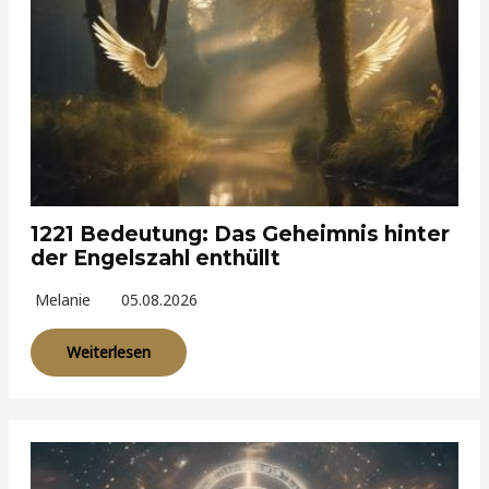
1221 Bedeutung: Das Geheimnis hinter
der Engelszahl enthüllt
Melanie
05.08.2026
Weiterlesen