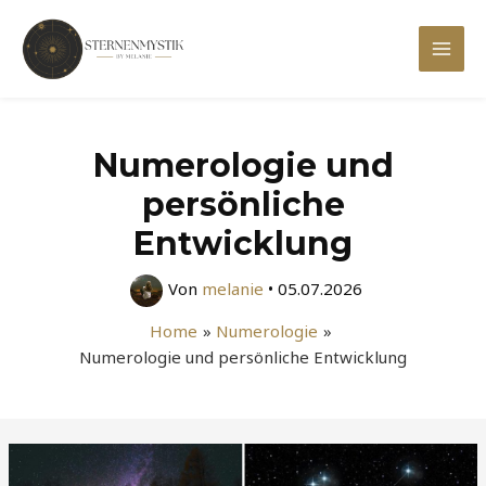
Zum
Inhalt
Mai
springen
Men
Numerologie und
persönliche
Entwicklung
Von
melanie
•
05.07.2026
Home
Numerologie
Numerologie und persönliche Entwicklung