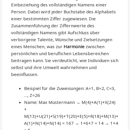
Einbeziehung des vollständigen Namens einer
Person. Dabei wird jeder Buchstabe des Alphabets
einer bestimmten Ziffer zugewiesen. Die
Zusammenführung der Ziffernwerte des
vollständigen Namens gibt Aufschluss über
verborgene Talente, Wünsche und Zielsetzungen
eines Menschen, was zur
Harmonie
zwischen
persönlichen und beruflichen Lebensbereichen
beitragen kann. Sie verdeutlicht, wie Individuen sich
selbst und ihre Umwelt wahrnehmen und
beeinflussen.
Beispiel für die Zuweisungen: A=1, B=2, C=3,
…, Z=26
Name: Max Mustermann → M(4)+A(1)+X(24)
+
M(13)+U(21)+S(19)+T(20)+E(5)+R(18)+M(13)+
A(1)+N(14)+N(14) = 167 → 1+6+7 = 14 → 1+4