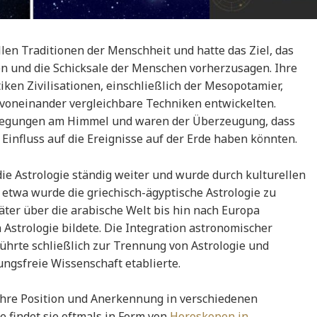
llen Traditionen der Menschheit und hatte das Ziel, das
n und die Schicksale der Menschen vorherzusagen. Ihre
ken Zivilisationen, einschließlich der Mesopotamier,
 voneinander vergleichbare Techniken entwickelten.
wegungen am Himmel und waren der Überzeugung, dass
Einfluss auf die Ereignisse auf der Erde haben könnten.
 die Astrologie ständig weiter und wurde durch kulturellen
a etwa wurde die griechisch-ägyptische Astrologie zu
ter über die arabische Welt bis hin nach Europa
 Astrologie bildete. Die Integration astronomischer
hrte schließlich zur Trennung von Astrologie und
ungsfreie Wissenschaft etablierte.
 ihre Position und Anerkennung in verschiedenen
e findet sie oftmals in Form von
Horoskopen in