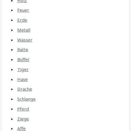
Holz
Feuer
Erde
Metall
Wasser
Ratte
Büffel
Tiger
Hase
Drache
Schlange
Pferd
Ziege
Affe