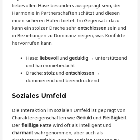
liebevollen Hase besonders ausgeprägt sein, der
Harmonie in Partnerschaften schätzt und diesen
einen sicheren Hafen bietet. Im Gegensatz dazu
kann ein stolzer Drache sehr
entschlossen
sein und
in Beziehungen zu Dominanz neigen, was Konflikte
hervorrufen kann.
Hase:
liebevoll
und
geduldig
→ unterstützend
und harmoniebedacht
Drache:
stolz
und
entschlossen
→
dominierend und beeindruckend
Soziales Umfeld
Die Interaktion im sozialen Umfeld ist geprägt von
Charaktereigenschaften wie
Geduld
und
Fleißigkeit
.
Der
fleißige
Ratte wird oft als intelligent und
charmant
wahrgenommen, aber auch als
durchsetzungsfähig, was im sozialen Umgang zu