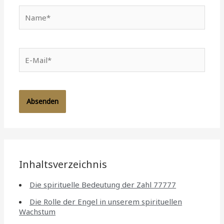
Name*
E-
Mail*
Inhaltsverzeichnis
Die spirituelle Bedeutung der Zahl 77777
Die Rolle der Engel in unserem spirituellen
Wachstum