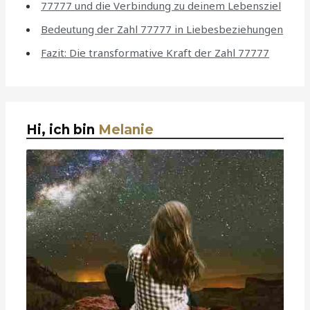
77777 und die Verbindung zu deinem Lebensziel
Bedeutung der Zahl 77777 in Liebesbeziehungen
Fazit: Die transformative Kraft der Zahl 77777
Hi, ich bin
Melanie