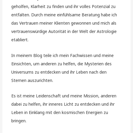
geholfen, Klarheit zu finden und ihr volles Potenzial zu
entfalten. Durch meine einfühlsame Beratung habe ich
das Vertrauen meiner Klienten gewonnen und mich als
vertrauenswürdige Autorität in der Welt der Astrologie
etabliert.
In meinem Blog teile ich mein Fachwissen und meine
Einsichten, um anderen zu helfen, die Mysterien des
Universums zu entdecken und ihr Leben nach den
Sternen auszurichten.
Es ist meine Leidenschaft und meine Mission, anderen
dabei zu helfen, ihr inneres Licht zu entdecken und ihr
Leben in Einklang mit den kosmischen Energien zu
bringen.