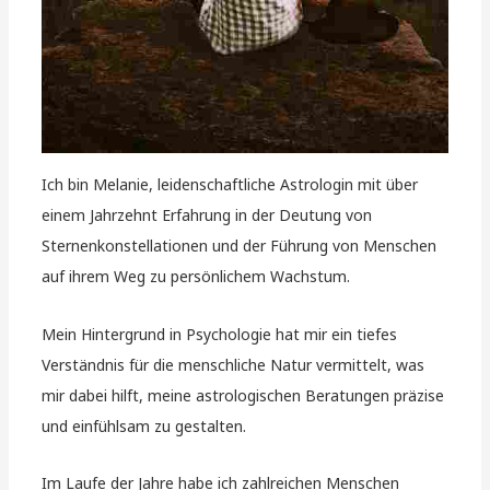
Ich bin Melanie, leidenschaftliche Astrologin mit über
einem Jahrzehnt Erfahrung in der Deutung von
Sternenkonstellationen und der Führung von Menschen
auf ihrem Weg zu persönlichem Wachstum.
Mein Hintergrund in Psychologie hat mir ein tiefes
Verständnis für die menschliche Natur vermittelt, was
mir dabei hilft, meine astrologischen Beratungen präzise
und einfühlsam zu gestalten.
Im Laufe der Jahre habe ich zahlreichen Menschen