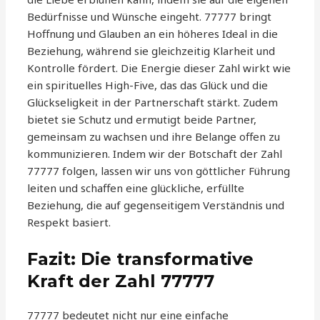
Bedürfnisse und Wünsche eingeht. 77777 bringt
Hoffnung und Glauben an ein höheres Ideal in die
Beziehung, während sie gleichzeitig Klarheit und
Kontrolle fördert. Die Energie dieser Zahl wirkt wie
ein spirituelles High-Five, das das Glück und die
Glückseligkeit in der Partnerschaft stärkt. Zudem
bietet sie Schutz und ermutigt beide Partner,
gemeinsam zu wachsen und ihre Belange offen zu
kommunizieren. Indem wir der Botschaft der Zahl
77777 folgen, lassen wir uns von göttlicher Führung
leiten und schaffen eine glückliche, erfüllte
Beziehung, die auf gegenseitigem Verständnis und
Respekt basiert.
Fazit: Die transformative
Kraft der Zahl 77777
77777 bedeutet nicht nur eine einfache