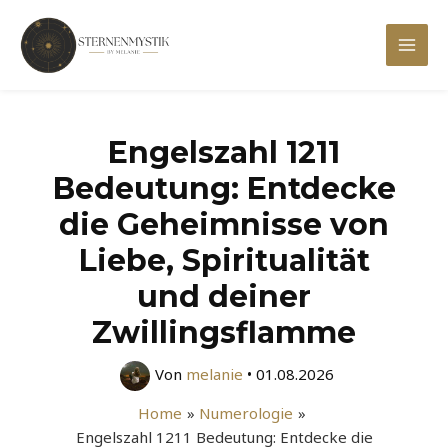
Zum
Inhalt
Mai
springen
Men
Engelszahl 1211
Bedeutung: Entdecke
die Geheimnisse von
Liebe, Spiritualität
und deiner
Zwillingsflamme
Von
melanie
•
01.08.2026
Home
Numerologie
Engelszahl 1211 Bedeutung: Entdecke die