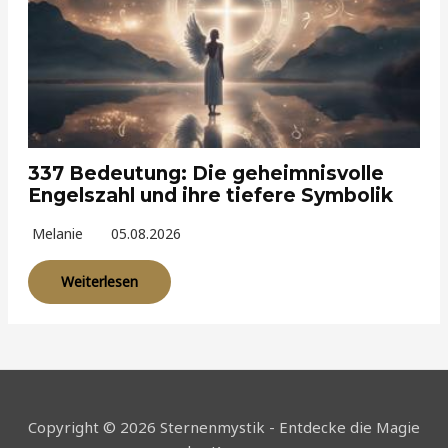
337 Bedeutung: Die geheimnisvolle
Engelszahl und ihre tiefere Symbolik
Melanie
05.08.2026
Weiterlesen
Copyright © 2026 Sternenmystik - Entdecke die Magie