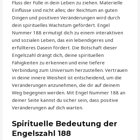
Fluss der Fülle in dein Leben zu ziehen. Materielle
Einflüsse sind nicht alles; der Reichtum an guten
Dingen und positiven Veränderungen wird durch
dein spirituelles Wachstum gefördert. Engel
Nummer 188 ermutigt dich zu einem interaktiven
und sozialen Leben, das ein lebendigeres und
erfüllteres Dasein fördert. Die Botschaft dieser
Engelszahl drängt dich, deine spirituellen
Fähigkeiten zu erkennen und eine tiefere
Verbindung zum Universum herzustellen. Vertrauen
in deine innere Weisheit ist entscheidend, um die
Veränderungen anzunehmen, die dir auf deinem
Weg begegnen werden. Mit Engel Nummer 188 an
deiner Seite kannst du sicher sein, dass positive
Veränderungen auf dich warten.
Spirituelle Bedeutung der
Engelszahl 188