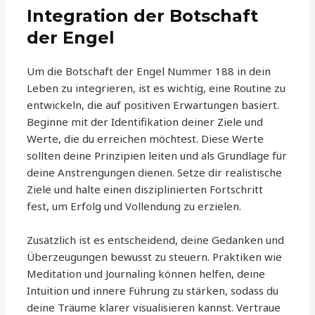
Integration der Botschaft
der Engel
Um die Botschaft der Engel Nummer 188 in dein
Leben zu integrieren, ist es wichtig, eine Routine zu
entwickeln, die auf positiven Erwartungen basiert.
Beginne mit der Identifikation deiner Ziele und
Werte, die du erreichen möchtest. Diese Werte
sollten deine Prinzipien leiten und als Grundlage für
deine Anstrengungen dienen. Setze dir realistische
Ziele und halte einen disziplinierten Fortschritt
fest, um Erfolg und Vollendung zu erzielen.
Zusätzlich ist es entscheidend, deine Gedanken und
Überzeugungen bewusst zu steuern. Praktiken wie
Meditation und Journaling können helfen, deine
Intuition und innere Führung zu stärken, sodass du
deine Träume klarer visualisieren kannst. Vertraue