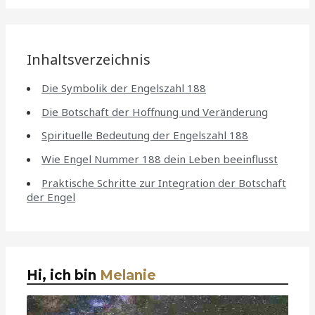
Inhaltsverzeichnis
Die Symbolik der Engelszahl 188
Die Botschaft der Hoffnung und Veränderung
Spirituelle Bedeutung der Engelszahl 188
Wie Engel Nummer 188 dein Leben beeinflusst
Praktische Schritte zur Integration der Botschaft
der Engel
Hi, ich bin
Melanie