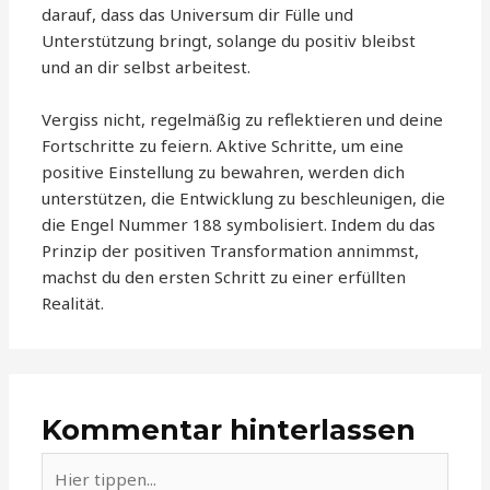
darauf, dass das Universum dir Fülle und
Unterstützung bringt, solange du positiv bleibst
und an dir selbst arbeitest.
Vergiss nicht, regelmäßig zu reflektieren und deine
Fortschritte zu feiern. Aktive Schritte, um eine
positive Einstellung zu bewahren, werden dich
unterstützen, die Entwicklung zu beschleunigen, die
die Engel Nummer 188 symbolisiert. Indem du das
Prinzip der positiven Transformation annimmst,
machst du den ersten Schritt zu einer erfüllten
Realität.
Kommentar hinterlassen
Hier