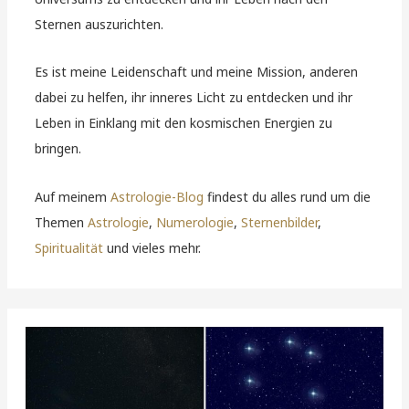
Sternen auszurichten.
Es ist meine Leidenschaft und meine Mission, anderen
dabei zu helfen, ihr inneres Licht zu entdecken und ihr
Leben in Einklang mit den kosmischen Energien zu
bringen.
Auf meinem
Astrologie-Blog
findest du alles rund um die
Themen
Astrologie
,
Numerologie
,
Sternenbilder
,
Spiritualität
und vieles mehr.