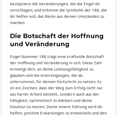
Akzeptiere die Veränderungen, die die Engel dir
vorschlagen, und erkenne die Symbolik der 188, die
dir helfen soll, das Beste aus deinen Umständen zu
machen.
Die Botschaft der Hoffnung
und Veränderung
Engel Nummer 188 trägt eine kraftvolle Botschaft
der Hoffnung und Veränderung in sich. Diese Zahl
ermutigt dich, an deine Leistungsfähigkeit zu
glauben und die Anstrengungen, die du
unternimmst, für deinen Fortschritt zu nutzen. Es
ist ein Zeichen, dass der Weg zum Erfolg nicht nur
aus harter Arbeit besteht, sondern auch aus der
Fähigkeit, optimistisch zu bleiben und deine
Intuition zu nutzen. Deine innere Führung wird dir
helfen, positive Erwartungen zu entwickeln und den