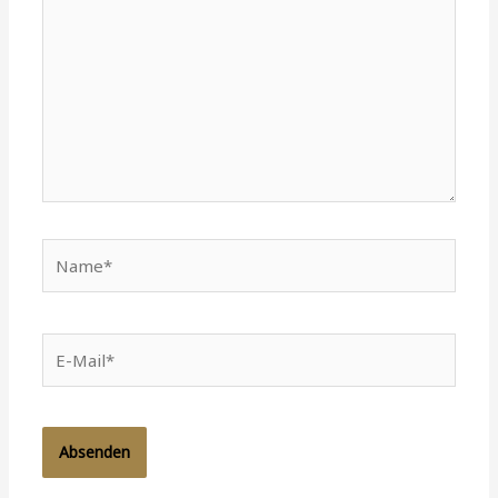
tippen...
Name*
E-
Mail*