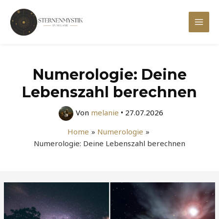
Zum
Inhalt
Mai
springen
Men
Numerologie: Deine
Lebenszahl berechnen
Von
melanie
•
27.07.2026
Home
Numerologie
Numerologie: Deine Lebenszahl berechnen