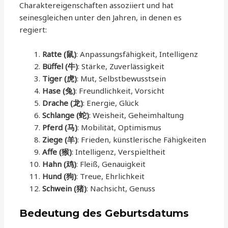
Charaktereigenschaften assoziiert und hat
seinesgleichen unter den Jahren, in denen es
regiert:
Ratte (鼠)
: Anpassungsfähigkeit, Intelligenz
Büffel (牛)
: Stärke, Zuverlässigkeit
Tiger (虎)
: Mut, Selbstbewusstsein
Hase (兔)
: Freundlichkeit, Vorsicht
Drache (龙)
: Energie, Glück
Schlange (蛇)
: Weisheit, Geheimhaltung
Pferd (马)
: Mobilität, Optimismus
Ziege (羊)
: Frieden, künstlerische Fähigkeiten
Affe (猴)
: Intelligenz, Verspieltheit
Hahn (鸡)
: Fleiß, Genauigkeit
Hund (狗)
: Treue, Ehrlichkeit
Schwein (猪)
: Nachsicht, Genuss
Bedeutung des Geburtsdatums