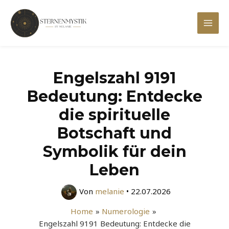
Zum
Inhalt
Mai
springen
Men
Engelszahl 9191
Bedeutung: Entdecke
die spirituelle
Botschaft und
Symbolik für dein
Leben
Von
melanie
•
22.07.2026
Home
Numerologie
Engelszahl 9191 Bedeutung: Entdecke die