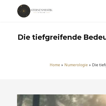
Zum
Inhalt
springen
Die tiefgreifende Bede
Home
Numerologie
Die tie